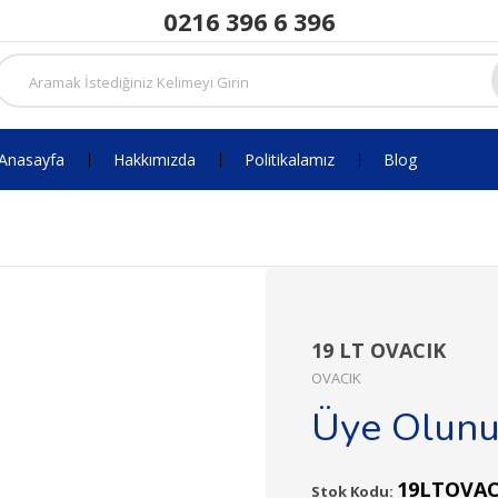
0216 396 6 396
Anasayfa
Hakkımızda
Politikalamız
Blog
19 LT OVACIK
OVACIK
Üye Olun
19LTOVAC
Stok Kodu: