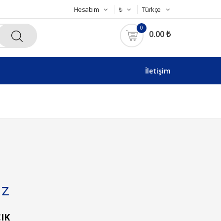
Hesabım
₺
Türkçe
0
0.00 ₺
İletişim
uz
IK